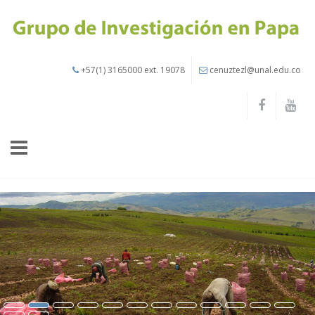
Pasar al contenido principal
+57(1) 3165000 ext. 19078
cenuztezl@unal.edu.co